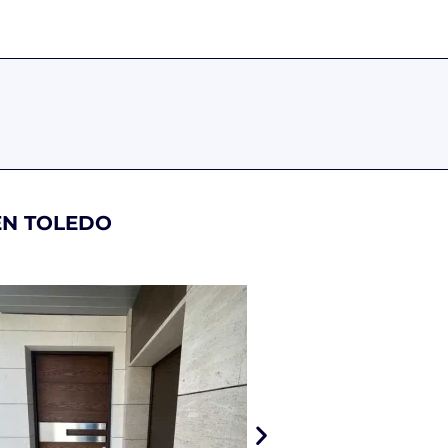
EN TOLEDO