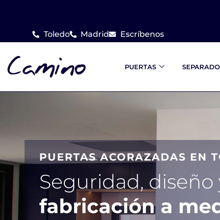
Ir
al
Toledo
Madrid
Escríbenos
contenido
PUERTAS
SEPARADO
PUERTAS ACORAZADAS EN 
Seguridad, diseño 
fabricación a me