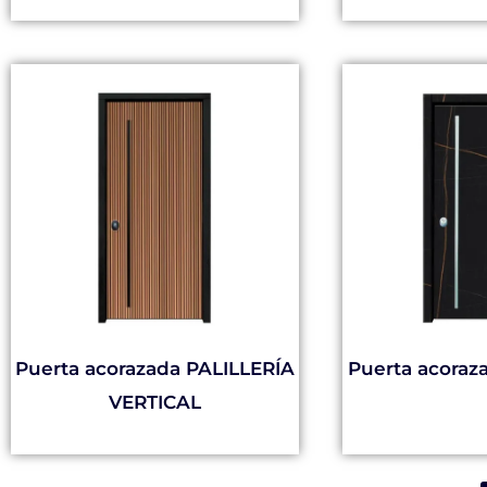
Puertas acorazadas
Puertas a
Puerta acorazada PALILLERÍA
Puerta acoraz
VERTICAL
Puertas a
Puertas acorazadas