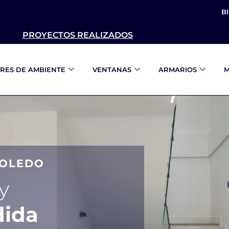
B
PROYECTOS REALIZADOS
RES DE AMBIENTE
VENTANAS
ARMARIOS
M
TOLEDO
y
dida