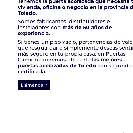
Tenemos
la puerta acorazada que necesita 
vivienda, oficina o negocio en la provincia 
Toledo
.
Somos fabricantes, distribuidores e
instaladores con
más de 50 años de
experiencia.
Si tienes un piso vacío, pertenencias de valo
que resguardar o simplemente deseas senti
más seguro en tu propia casa, en Puertas
Camino queremos ofrecerte
las mejores
puertas acorazadas de Toledo
con segurida
certificada.
Llámanos