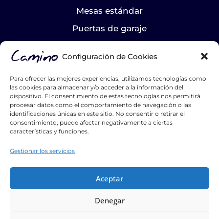
Mesas estándar
Puertas de garaje
LA EMPRESA
Configuración de Cookies
Nosotros
Para ofrecer las mejores experiencias, utilizamos tecnologías como
Proyectos
las cookies para almacenar y/o acceder a la información del
dispositivo. El consentimiento de estas tecnologías nos permitirá
Blog
procesar datos como el comportamiento de navegación o las
identificaciones únicas en este sitio. No consentir o retirar el
Contacto
consentimiento, puede afectar negativamente a ciertas
características y funciones.
Catálogos
Gestionar los servicios
Hazte distribuidor
List Title #1
Aceptar
List Title #2
Denegar
List Title #3