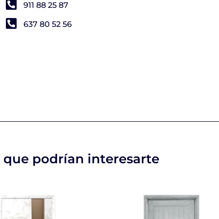
911 88 25 87
637 80 52 56
 que podrían interesarte