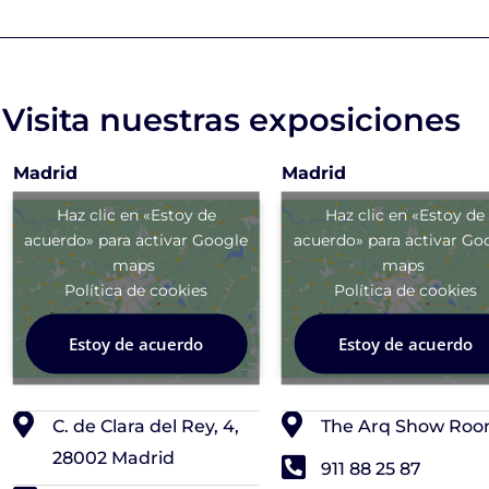
Visita nuestras exposiciones
Madrid
Madrid
Haz clic en «Estoy de
Haz clic en «Estoy de
acuerdo» para activar Google
acuerdo» para activar Go
maps
maps
Política de cookies
Política de cookies
Estoy de acuerdo
Estoy de acuerdo
C. de Clara del Rey, 4,
The Arq Show Ro
28002 Madrid
911 88 25 87