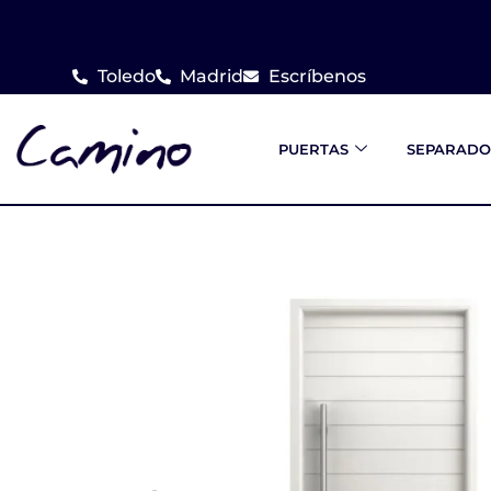
Ir
al
Toledo
Madrid
Escríbenos
contenido
PUERTAS
SEPARADO