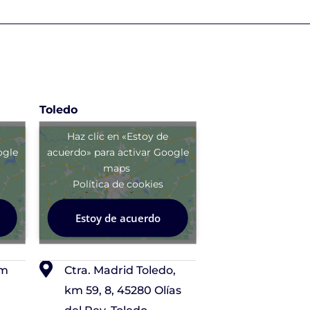
Toledo
Haz clic en «Estoy de
ogle
acuerdo» para activar Google
maps
Política de cookies
Estoy de acuerdo
om
Ctra. Madrid Toledo,
km 59, 8, 45280 Olías