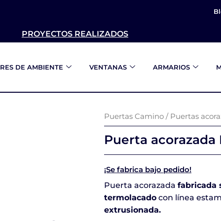
B
PROYECTOS REALIZADOS
RES DE AMBIENTE
VENTANAS
ARMARIOS
M
Puertas Camino
/
Puertas acor
Puerta acorazada
¡Se fabrica bajo pedido!
Puerta acorazada
fabricada 
termolacado
con línea esta
extrusionada.