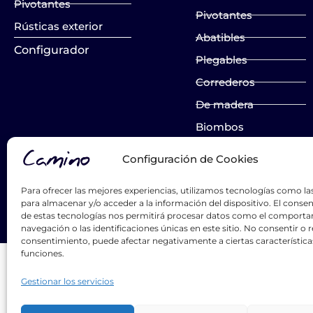
Pivotantes
Pivotantes
Rústicas exterior
Abatibles
Configurador
Plegables
Correderos
De madera
Biombos
Configuración de Cookies
List Title #1
List Title #2
Para ofrecer las mejores experiencias, utilizamos tecnologías como la
para almacenar y/o acceder a la información del dispositivo. El conse
List Title #3
de estas tecnologías nos permitirá procesar datos como el comport
navegación o las identificaciones únicas en este sitio. No consentir o re
consentimiento, puede afectar negativamente a ciertas característica
funciones.
Gestionar los servicios