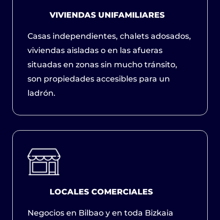
VIVIENDAS UNIFAMILIARES
Casas independientes, chalets adosados,
viviendas aisladas o en las afueras
situadas en zonas sin mucho tránsito,
son propiedades accesibles para un
ladrón.
LOCALES COMERCIALES
Negocios en Bilbao y en toda Bizkaia