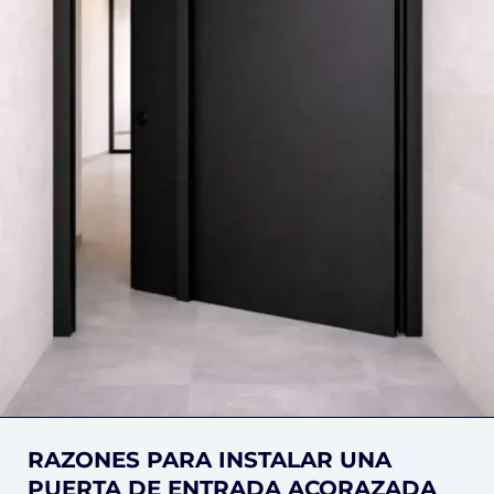
RAZONES PARA INSTALAR UNA
PUERTA DE ENTRADA ACORAZADA