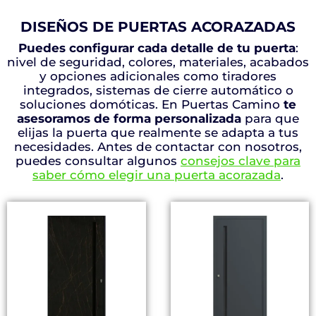
DISEÑOS DE PUERTAS ACORAZADAS
Puedes configurar cada detalle de tu puerta
:
nivel de seguridad, colores, materiales, acabados
y opciones adicionales como tiradores
integrados, sistemas de cierre automático o
soluciones domóticas. En Puertas Camino
te
asesoramos de forma personalizada
para que
elijas la puerta que realmente se adapta a tus
necesidades. Antes de contactar con nosotros,
puedes consultar algunos
consejos clave para
saber cómo elegir una puerta acorazada
.