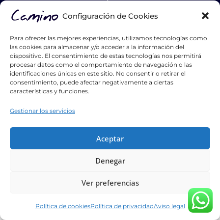
Blog
Configuración de Cookies
Contacto
Catálogos
Para ofrecer las mejores experiencias, utilizamos tecnologías como
las cookies para almacenar y/o acceder a la información del
Hazte distribuidor
dispositivo. El consentimiento de estas tecnologías nos permitirá
procesar datos como el comportamiento de navegación o las
identificaciones únicas en este sitio. No consentir o retirar el
List Title #1
consentimiento, puede afectar negativamente a ciertas
List Title #2
características y funciones.
List Title #3
Gestionar los servicios
Aceptar
Denegar
Tiktok
Instagram
Youtube
Pinterest
Facebook
Linkedin
Ver preferencias
Camino Puertas Maderas y Servicios Auxiliares S.L. 2026 ©
Todos los derechos reservados
Política de cookies
Política de privacidad
Aviso legal
Política de privacidad
|
Política de cookies
|
Condiciones de