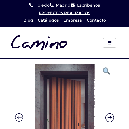
Ir
Toledo
Madrid
Escríbenos
al
PROYECTOS REALIZADOS
Blog
Catálogos
Empresa
Contacto
contenido