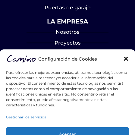
Puertas de garaje
LA EMPRESA
Nosotros
Proyectos
Blog
Configuración de Cookies
Contacto
Para ofrecer las mejores experiencias, utilizamos tecnologías como
Catálogos
las cookies para almacenar y/o acceder a la información del
dispositivo. El consentimiento de estas tecnologías nos permitirá
Hazte distribuidor
procesar datos como el comportamiento de navegación o las
identificaciones únicas en este sitio. No consentir o retirar el
List Title #1
consentimiento, puede afectar negativamente a ciertas
características y funciones.
List Title #2
List Title #3
Gestionar los servicios
Aceptar