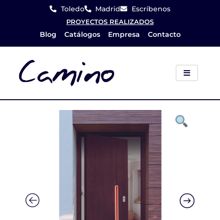
Ir
Toledo
Madrid
Escríbenos
al
PROYECTOS REALIZADOS
Blog
Catálogos
Empresa
Contacto
contenido