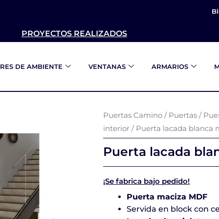
B
PROYECTOS REALIZADOS
RES DE AMBIENTE
VENTANAS
ARMARIOS
M
Puertas Camino
/
Puertas
/
Puer
interior
/ Puerta lacada blanca
Puerta lacada bl
¡Se fabrica bajo pedido!
Puerta maciza MDF
Servida en block con c