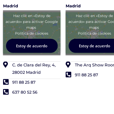
Madrid
Madrid
Haz clic en «Estoy de
Haz clic en «Estoy de
acuerdo» para activar Google
acuerdo» para activar Go
maps
maps
Política de cookies
Política de cookies
Estoy de acuerdo
Estoy de acuerdo
C. de Clara del Rey, 4,
The Arq Show Ro
28002 Madrid
911 88 25 87
911 88 25 87
637 80 52 56