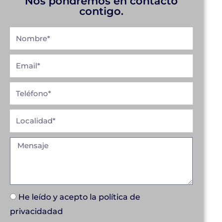
Nos pondremos en contacto
contigo.
He leído y acepto la
política de
privacidad
ad