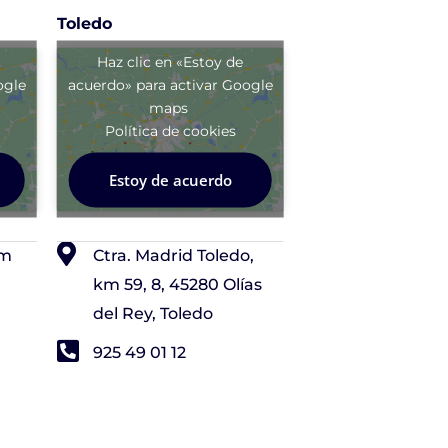
Toledo
Haz clic en «Estoy de
ogle
acuerdo» para activar Google
maps
Política de cookies
Estoy de acuerdo
om
Ctra. Madrid Toledo,
km 59, 8, 45280 Olías
del Rey, Toledo
925 49 01 12