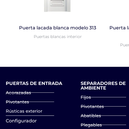
Puerta lacada blanca modelo 313
Puerta 
Puertas blancas interior
Puer
PUERTAS DE ENTRADA
SEPARADORES DE
AMBIENTE
Acorazadas
Fijos
Pivotantes
Pivotantes
Rústicas exterior
Abatibles
Configurador
Plegables