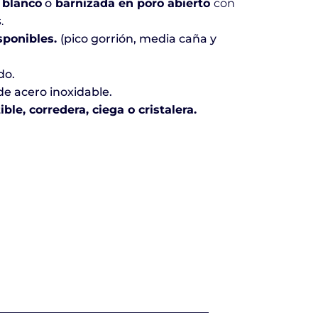
 blanco
o
barnizada en poro abierto
con
.
sponibles.
(
pico gorrión, media caña y
do.
de acero inoxidable.
le, corredera, ciega o cristalera.