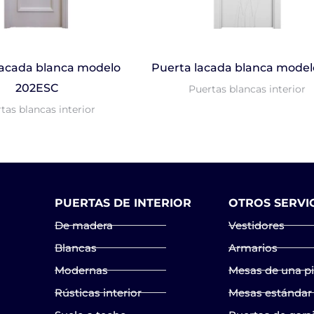
lacada blanca modelo
Puerta lacada blanca model
202ESC
Puertas blancas interior
tas blancas interior
PUERTAS DE INTERIOR
OTROS SERVI
De madera
Vestidores
Blancas
Armarios
Modernas
Mesas de una p
Rústicas interior
Mesas estándar