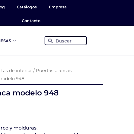
log
Catálogos
Empresa
Contacto
Buscar
Buscar
ESAS
tas de interior
/
Puertas blancas
 modelo 948
anca modelo 948
erco y molduras.