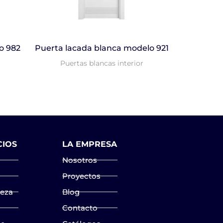
o 982
Puerta lacada blanca modelo 921
Puertas blancas interior
CIOS
LA EMPRESA
Nosotros
Proyectos
ieza
Blog
Contacto