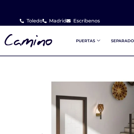
Ir
al
Toledo
Madrid
Escríbenos
contenido
PUERTAS
SEPARADO