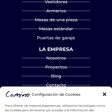
Vestidores
Armarios
Mesas de una pieza
Mesas estándar
Puertas de garaje
LA EMPRESA
Nosotros
Proyectos
Blog
Contacto
Catálogos
Configuración de Cookies
Hazte distribuidor
Para ofrecer las mejores experiencias, utilizamos tecnologías como
las cookies para almacenar y/o acceder a la información del