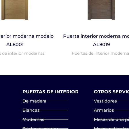
terior moderna modelo
Puerta interior moderna m
AL8001
AL8019
s de interior modernas
Puertas de interior moderna
PUERTAS DE INTERIOR
OTROS SERVI
De madera
Vestidores
Blancas
Armarios
Modernas
Mesas de una p
Rústicas interior
Mesas estándar