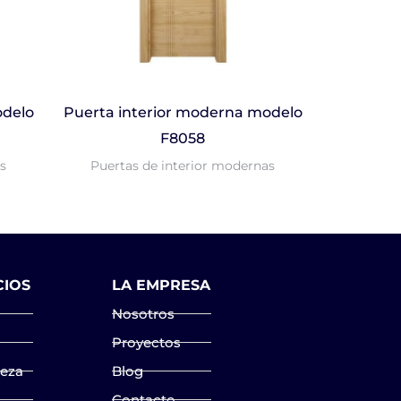
odelo
Puerta interior moderna modelo
F8058
s
Puertas de interior modernas
CIOS
LA EMPRESA
Nosotros
Proyectos
ieza
Blog
Contacto