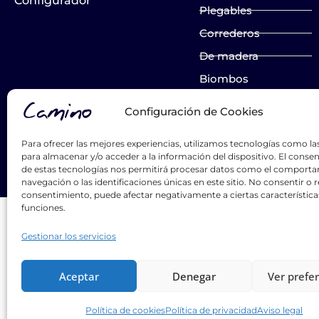
Configurador
Plegables
Correderos
De madera
Biombos
Configuración de Cookies
List Title #1
List Title #2
Para ofrecer las mejores experiencias, utilizamos tecnologías como la
para almacenar y/o acceder a la información del dispositivo. El conse
List Title #3
de estas tecnologías nos permitirá procesar datos como el comport
navegación o las identificaciones únicas en este sitio. No consentir o re
consentimiento, puede afectar negativamente a ciertas característica
funciones.
Gestionar los servicios
Aceptar
Denegar
Ver prefe
Camino Puertas Maderas
Política de cookies
Política de privacidad
Aviso legal
Política de privaci