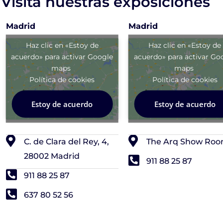
Visita nuestras exposiciones
Madrid
Madrid
Haz clic en «Estoy de
Haz clic en «Estoy de
acuerdo» para activar Google
acuerdo» para activar Go
maps
maps
Política de cookies
Política de cookies
Estoy de acuerdo
Estoy de acuerdo
C. de Clara del Rey, 4,
The Arq Show Ro
28002 Madrid
911 88 25 87
911 88 25 87
637 80 52 56