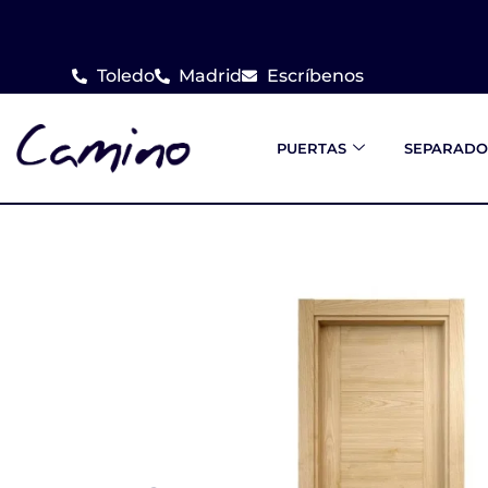
Ir
al
Toledo
Madrid
Escríbenos
contenido
PUERTAS
SEPARADO