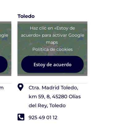
Toledo
Haz clic en «Estoy de
ogle
acuerdo» para activar Google
maps
Política de cookies
Estoy de acuerdo
om
Ctra. Madrid Toledo,
km 59, 8, 45280 Olías
del Rey, Toledo
925 49 01 12