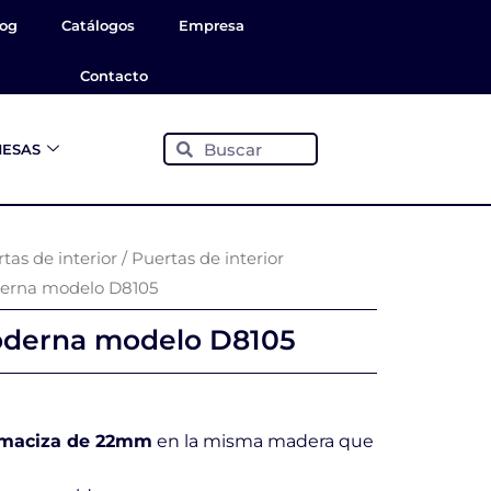
log
Catálogos
Empresa
Contacto
Buscar
Buscar
ESAS
tas de interior
/
Puertas de interior
derna modelo D8105
moderna modelo D8105
 maciza de 22mm
en la misma madera que