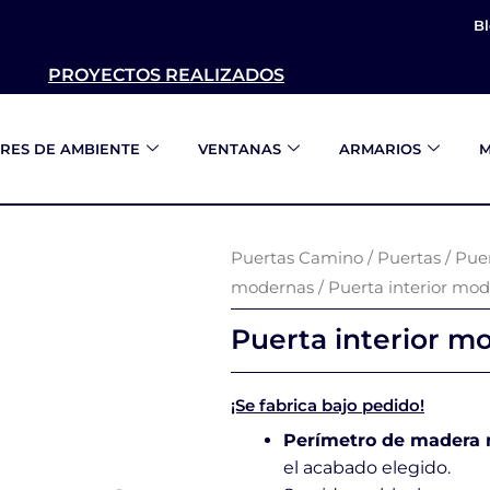
B
PROYECTOS REALIZADOS
RES DE AMBIENTE
VENTANAS
ARMARIOS
M
Puertas Camino
/
Puertas
/
Puer
modernas
/ Puerta interior mo
Puerta interior 
¡Se fabrica bajo pedido!
Perímetro de madera
el acabado elegido.