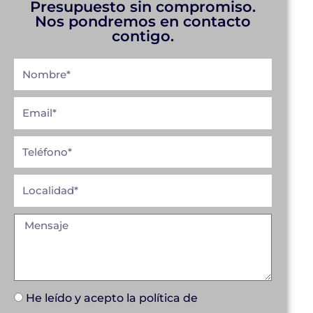
Presupuesto sin compromiso.
Nos pondremos en contacto
contigo.
He leído y acepto la
política de