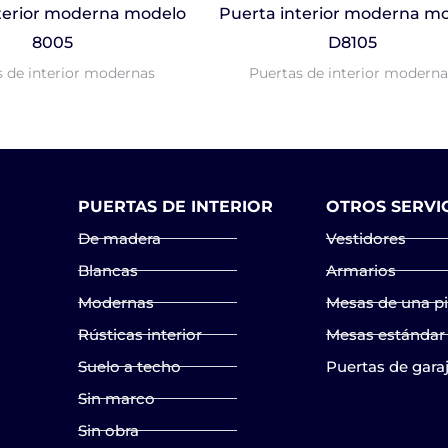
terior moderna modelo
Puerta interior moderna m
8005
D8105
s de interior modernas
Puertas de interior moderna
PUERTAS DE INTERIOR
OTROS SERVI
De madera
Vestidores
Blancas
Armarios
Modernas
Mesas de una p
Rústicas interior
Mesas estándar
Suelo a techo
Puertas de gara
Sin marco
Sin obra