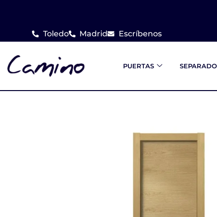
Ir
al
Toledo
Madrid
Escríbenos
contenido
PUERTAS
SEPARADO