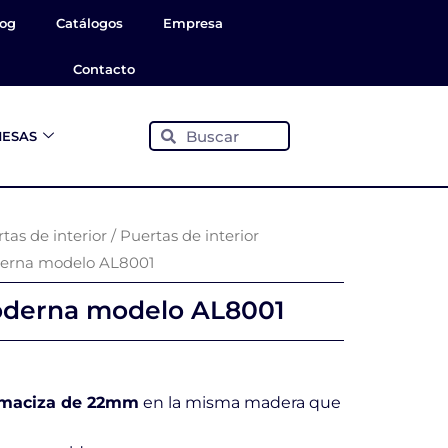
log
Catálogos
Empresa
Contacto
Buscar
Buscar
ESAS
tas de interior
/
Puertas de interior
oderna modelo AL8001
moderna modelo AL8001
 maciza de 22mm
en la misma madera que