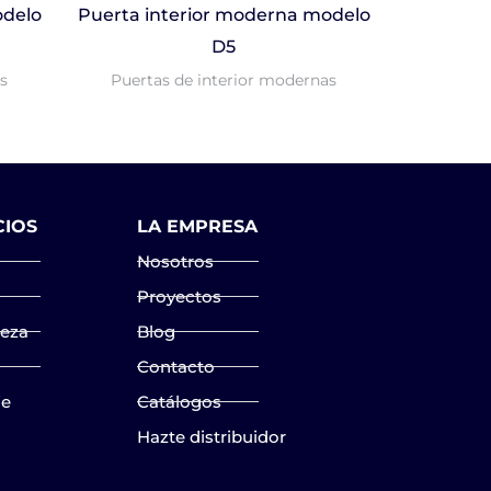
odelo
Puerta interior moderna modelo
D5
s
Puertas de interior modernas
CIOS
LA EMPRESA
Nosotros
Proyectos
ieza
Blog
Contacto
je
Catálogos
Hazte distribuidor