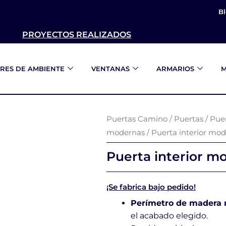
B
PROYECTOS REALIZADOS
RES DE AMBIENTE
VENTANAS
ARMARIOS
M
Puertas Camino
/
Puertas
/
Puer
modernas
/ Puerta interior m
Puerta interior 
¡Se fabrica bajo pedido!
Perímetro de madera
el acabado elegido.