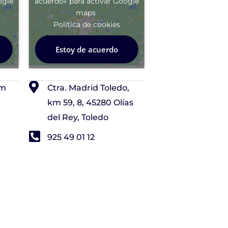
ogle
acuerdo» para activar Google
maps
Política de cookies
Estoy de acuerdo
om
Ctra. Madrid Toledo,
km 59, 8, 45280 Olías
del Rey, Toledo
925 49 01 12