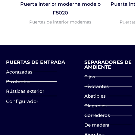
Puerta interior moderna modelo
Puerta in
F8020
Puertas de interior modernas
Puerta
PUERTAS DE ENTRADA
SEPARADORES DE
AMBIENTE
Acorazadas
Fijos
Pivotantes
Pivotantes
Rústicas exterior
Abatibles
Configurador
Plegables
Correderos
De madera
Biombos