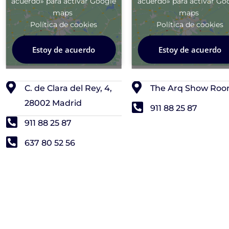
acuerdo» para activar Google
acuerdo» para activar Go
maps
maps
Política de cookies
Política de cookies
Estoy de acuerdo
Estoy de acuerdo
C. de Clara del Rey, 4,
The Arq Show Ro
28002 Madrid
911 88 25 87
911 88 25 87
637 80 52 56