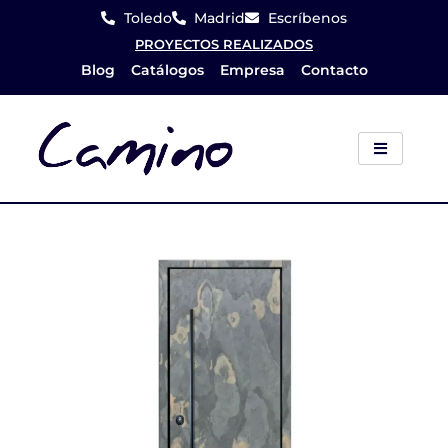
Ir
Toledo
Madrid
Escríbenos
al
PROYECTOS REALIZADOS
Blog
Catálogos
Empresa
Contacto
contenido