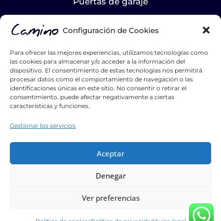
Puertas de garaje
LA EMPRESA
Configuración de Cookies
Nosotros
Para ofrecer las mejores experiencias, utilizamos tecnologías como
Proyectos
las cookies para almacenar y/o acceder a la información del
dispositivo. El consentimiento de estas tecnologías nos permitirá
Blog
procesar datos como el comportamiento de navegación o las
identificaciones únicas en este sitio. No consentir o retirar el
Contacto
consentimiento, puede afectar negativamente a ciertas
características y funciones.
Catálogos
Gestionar los servicios
Hazte distribuidor
List Title #1
Aceptar
List Title #2
Denegar
List Title #3
Ver preferencias