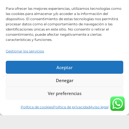
Nosotros
Para ofrecer las mejores experiencias, utilizamos tecnologías como
Proyectos
las cookies para almacenar y/o acceder a la información del
dispositivo. El consentimiento de estas tecnologías nos permitirá
Blog
procesar datos como el comportamiento de navegación o las
identificaciones únicas en este sitio. No consentir o retirar el
Contacto
consentimiento, puede afectar negativamente a ciertas
características y funciones.
Catálogos
Gestionar los servicios
Hazte distribuidor
List Title #1
Aceptar
List Title #2
Denegar
List Title #3
Ver preferencias
Política de cookies
Política de privacidad
Aviso legal
Tiktok
Instagram
Youtube
Pinterest
Facebook
Linkedin