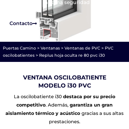
renunciar a la máxima seguridad y
aislamiento.
Contacto
Puertas Camino
>
Ventanas
>
Ventanas de PVC
>
PVC
oscilobatientes
>
Replus hoja oculta re 80 pvc i30
VENTANA OSCILOBATIENTE
MODELO i30 PVC
La oscilobatiente i30
destaca por su precio
competitivo
. Además,
garantiza un gran
aislamiento térmico y acústico
gracias a sus altas
prestaciones.