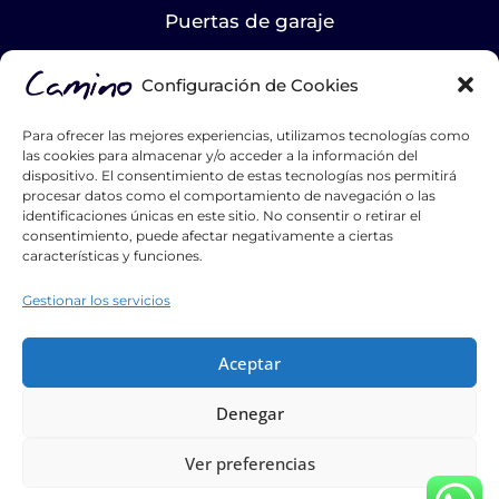
Puertas de garaje
LA EMPRESA
Configuración de Cookies
Nosotros
Para ofrecer las mejores experiencias, utilizamos tecnologías como
Proyectos
las cookies para almacenar y/o acceder a la información del
dispositivo. El consentimiento de estas tecnologías nos permitirá
Blog
procesar datos como el comportamiento de navegación o las
identificaciones únicas en este sitio. No consentir o retirar el
Contacto
consentimiento, puede afectar negativamente a ciertas
características y funciones.
Catálogos
Gestionar los servicios
Hazte distribuidor
List Title #1
Aceptar
List Title #2
Denegar
List Title #3
Ver preferencias