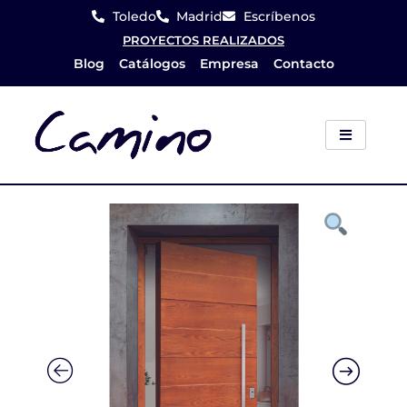
Ir
Toledo
Madrid
Escríbenos
al
PROYECTOS REALIZADOS
Blog
Catálogos
Empresa
Contacto
contenido