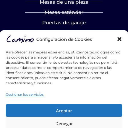
Mesas de una pieza
Mesas estándar
Puertas de garaje
LA EMPRESA
Configuración de Cookies
Nosotros
Para ofrecer las mejores experiencias, utilizamos tecnologías como
Proyectos
las cookies para almacenar y/o acceder a la información del
dispositivo. El consentimiento de estas tecnologías nos permitirá
Blog
procesar datos como el comportamiento de navegación o las
identificaciones únicas en este sitio. No consentir o retirar el
Contacto
consentimiento, puede afectar negativamente a ciertas
características y funciones.
Catálogos
Gestionar los servicios
Hazte distribuidor
List Title #1
Aceptar
List Title #2
Denegar
List Title #3