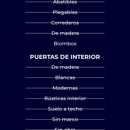
Abatibles
Plegables
Correderos
De madera
Biombos
PUERTAS DE INTERIOR
De madera
Blancas
Modernas
Rústicas interior
Suelo a techo
Sin marco
Sin obra