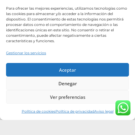
Contacto
Para ofrecer las mejores experiencias, utilizamos tecnologías como
Catálogos
las cookies para almacenar y/o acceder a la información del
dispositivo. El consentimiento de estas tecnologías nos permitirá
Hazte distribuidor
procesar datos como el comportamiento de navegación o las
identificaciones únicas en este sitio. No consentir o retirar el
List Title #1
consentimiento, puede afectar negativamente a ciertas
características y funciones.
List Title #2
List Title #3
Gestionar los servicios
Aceptar
Denegar
Tiktok
Instagram
Youtube
Pinterest
Facebook
Linkedin
Ver preferencias
Camino Puertas Maderas y Servicios Auxiliares S.L. 2026 ©
Política de cookies
Política de privacidad
Aviso legal
Todos los derechos reservados
Política de privacidad
|
Política de cookies
|
Condiciones de
compra
|
Aviso legal