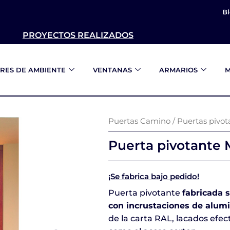
B
PROYECTOS REALIZADOS
RES DE AMBIENTE
VENTANAS
ARMARIOS
M
Puertas Camino
/
Puertas pivot
Puerta pivotante
¡Se fabrica bajo pedido!
Puerta pivotante
fabricada 
con incrustaciones de alum
de la carta RAL, lacados efe