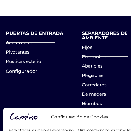
PUERTAS DE ENTRADA
SEPARADORES DE
AMBIENTE
Acorazadas
Fijos
Pivotantes
Pivotantes
Rústicas exterior
Abatibles
Configurador
Plegables
Correderos
De madera
Biombos
Configuración de Cookies
List Title #1
List Title #2
Para ofrecer las mejores experiencias, utilizamos tecnologías como la