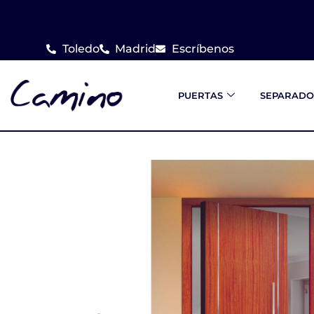
Ir
al
Toledo
Madrid
Escríbenos
contenido
PUERTAS
SEPARADO