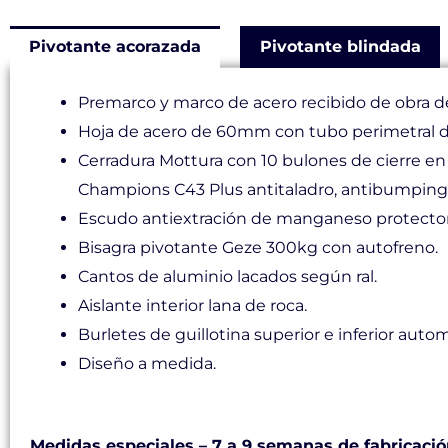
Pivotante acorazada
Pivotante blindada
Premarco y marco de acero recibido de obra 
Hoja de acero de 60mm con tubo perimetral d
Cerradura Mottura con 10 bulones de cierre en u
Champions C43 Plus antitaladro, antibumping, a
Escudo antiextración de manganeso protector 
Bisagra pivotante Geze 300kg con autofreno.
Cantos de aluminio lacados según ral.
Aislante interior lana de roca.
Burletes de guillotina superior e inferior auto
Diseño a medida.
Medidas y tiempos de producción
Medidas especiales – 7 a 9 semanas de fabricaci