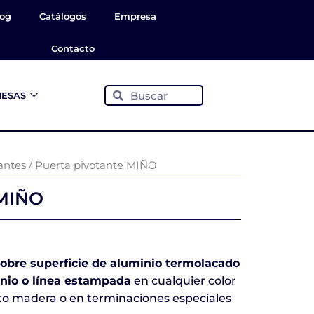
log
Catálogos
Empresa
Contacto
Buscar
Buscar
ESAS
antes
/ Puerta pivotante MIÑO
 MIÑO
sobre superficie de aluminio termolacado
inio o línea estampada
en cualquier color
cto madera o en terminaciones especiales