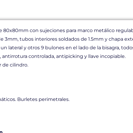
de 80x80mm con sujeciones para marco metálico regulab
e 3mm, tubos interiores soldados de 1.5mm y chapa exte
n lateral y otros 9 bulones en el lado de la bisagra, tod
ntirrotura controlada, antipicking y llave incopiable.
de cilindro.
máticos. Burletes perimetrales.
ón