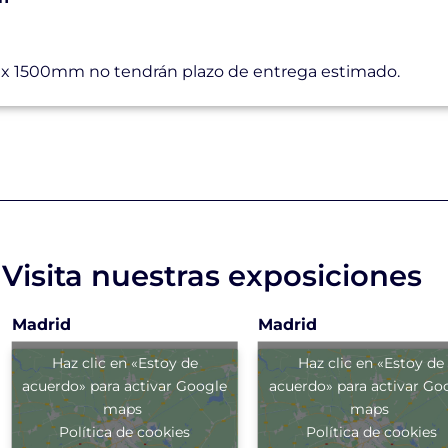
x 1500mm no tendrán plazo de entrega estimado.
Visita nuestras exposiciones
Madrid
Madrid
Haz clic en «Estoy de
Haz clic en «Estoy de
acuerdo» para activar Google
acuerdo» para activar Go
maps
maps
Política de cookies
Política de cookies