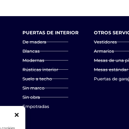
PUERTAS DE INTERIOR
OTROS SERVI
De madera
Vestidores
Blancas
Armarios
Modernas
Mesas de una p
Rústicas interior
Mesas estándar
Suelo a techo
Puertas de gara
Sin marco
Sin obra
Empotradas
s cookies