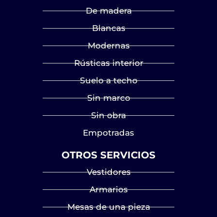
De madera
Blancas
Modernas
Rústicas interior
Suelo a techo
Sin marco
Sin obra
Empotradas
OTROS SERVICIOS
Vestidores
Armarios
Mesas de una pieza