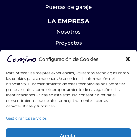
Puertas de garaje
LA EMPRESA
Nosotros
Proyectos
Blog
Configuración de Cookies
Contacto
Para ofrecer las mejores experiencias, utilizamos tecnologías como
Catálogos
las cookies para almacenar y/o acceder a la información del
dispositivo. El consentimiento de estas tecnologías nos permitirá
Hazte distribuidor
procesar datos como el comportamiento de navegación o las
identificaciones únicas en este sitio. No consentir o retirar el
List Title #1
consentimiento, puede afectar negativamente a ciertas
características y funciones.
List Title #2
List Title #3
Gestionar los servicios
Aceptar