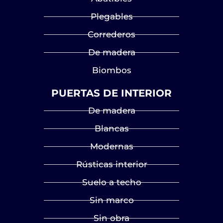
Plegables
Correderos
De madera
Biombos
PUERTAS DE INTERIOR
De madera
Blancas
Modernas
Rústicas interior
Suelo a techo
Sin marco
Sin obra