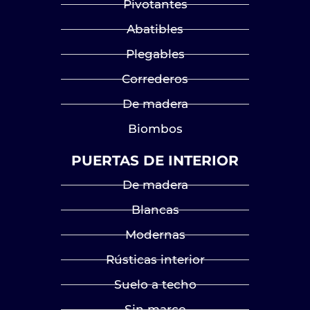
Pivotantes
Abatibles
Plegables
Correderos
De madera
Biombos
PUERTAS DE INTERIOR
De madera
Blancas
Modernas
Rústicas interior
Suelo a techo
Sin marco