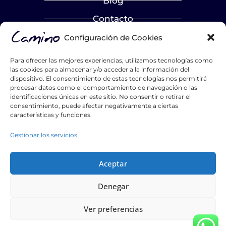
Blog
Contacto
Catálogos
Configuración de Cookies
Hazte distribuidor
Para ofrecer las mejores experiencias, utilizamos tecnologías como
las cookies para almacenar y/o acceder a la información del
List Title #1
dispositivo. El consentimiento de estas tecnologías nos permitirá
procesar datos como el comportamiento de navegación o las
List Title #2
identificaciones únicas en este sitio. No consentir o retirar el
List Title #3
consentimiento, puede afectar negativamente a ciertas
características y funciones.
Gestionar los servicios
Aceptar
Tiktok
Instagram
Youtube
Pinterest
Facebook
Linkedin
Denegar
Camino Puertas Maderas y Servicios Auxiliares S.L. 2026 ©
Todos los derechos reservados
Ver preferencias
Política de privacidad
|
Política de cookies
|
Condiciones de