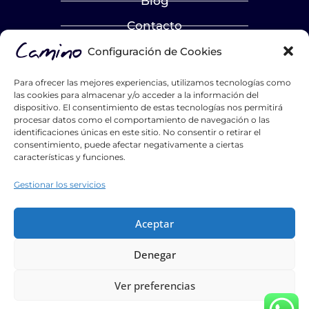
Blog
Contacto
Catálogos
Configuración de Cookies
Hazte distribuidor
Para ofrecer las mejores experiencias, utilizamos tecnologías como
las cookies para almacenar y/o acceder a la información del
List Title #1
dispositivo. El consentimiento de estas tecnologías nos permitirá
procesar datos como el comportamiento de navegación o las
List Title #2
identificaciones únicas en este sitio. No consentir o retirar el
List Title #3
consentimiento, puede afectar negativamente a ciertas
características y funciones.
Gestionar los servicios
Aceptar
Tiktok
Instagram
Youtube
Pinterest
Facebook
Linkedin
Denegar
Camino Puertas Maderas y Servicios Auxiliares S.L. 2026 ©
Todos los derechos reservados
Ver preferencias
Política de privacidad
|
Política de cookies
|
Condiciones de