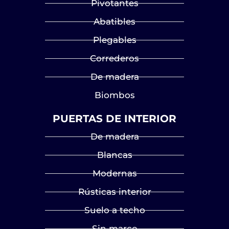
Pivotantes
Abatibles
Plegables
Correderos
De madera
Biombos
PUERTAS DE INTERIOR
De madera
Blancas
Modernas
Rústicas interior
Suelo a techo
Sin marco