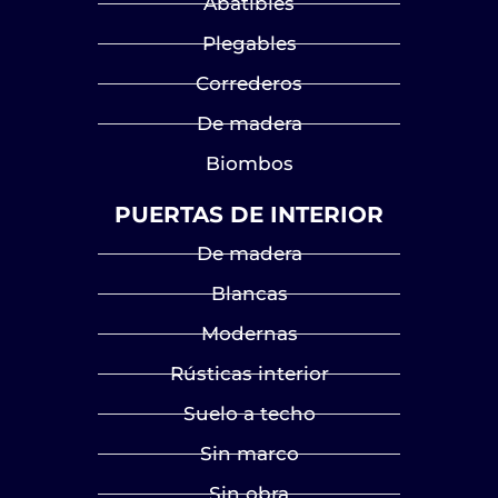
Abatibles
Plegables
Correderos
De madera
Biombos
PUERTAS DE INTERIOR
De madera
Blancas
Modernas
Rústicas interior
Suelo a techo
Sin marco
Sin obra