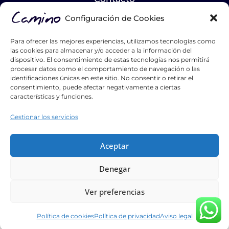
Catálogos
Configuración de Cookies
Hazte distribuidor
Para ofrecer las mejores experiencias, utilizamos tecnologías como
las cookies para almacenar y/o acceder a la información del
List Title #1
dispositivo. El consentimiento de estas tecnologías nos permitirá
procesar datos como el comportamiento de navegación o las
List Title #2
identificaciones únicas en este sitio. No consentir o retirar el
List Title #3
consentimiento, puede afectar negativamente a ciertas
características y funciones.
Gestionar los servicios
Aceptar
Tiktok
Instagram
Youtube
Pinterest
Facebook
Linkedin
Denegar
Camino Puertas Maderas y Servicios Auxiliares S.L. 2026 ©
Todos los derechos reservados
Ver preferencias
Política de privacidad
|
Política de cookies
|
Condiciones de
compra
|
Aviso legal
Política de cookies
Política de privacidad
Aviso legal