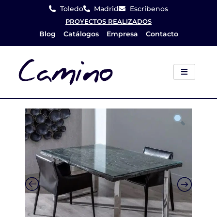
Ir
Toledo
Madrid
Escríbenos
al
PROYECTOS REALIZADOS
Blog
Catálogos
Empresa
Contacto
contenido