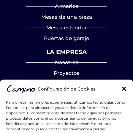
Armarios
Mesas de una pieza
Mesas estándar
Puertas de garaje
LA EMPRESA
Nosotros
Proyectos
Blog
Configuración de Cookies
Contacto
Para ofrecer las mejores experiencias, utilizamos tecnologías como
Catálogos
las cookies para almacenar y/o acceder a la información del
dispositivo. El consentimiento de estas tecnologías nos permitirá
Hazte distribuidor
procesar datos como el comportamiento de navegación o las
identificaciones únicas en este sitio. No consentir o retirar el
List Title #1
consentimiento, puede afectar negativamente a ciertas