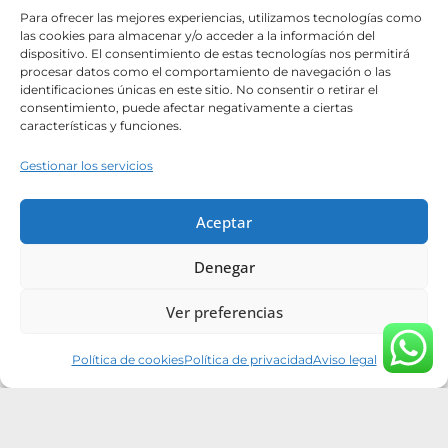
Para ofrecer las mejores experiencias, utilizamos tecnologías como
Proyectos
las cookies para almacenar y/o acceder a la información del
dispositivo. El consentimiento de estas tecnologías nos permitirá
Blog
procesar datos como el comportamiento de navegación o las
identificaciones únicas en este sitio. No consentir o retirar el
Contacto
consentimiento, puede afectar negativamente a ciertas
características y funciones.
Catálogos
Gestionar los servicios
Hazte distribuidor
List Title #1
Aceptar
List Title #2
Denegar
List Title #3
Ver preferencias
Política de cookies
Política de privacidad
Aviso legal
Tiktok
Instagram
Youtube
Pinterest
Facebook
Linkedin