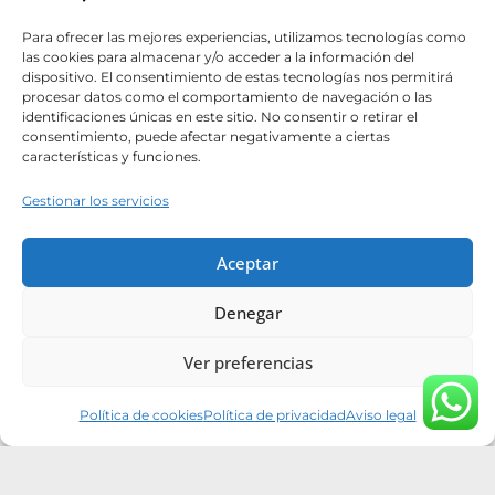
Contacto
Para ofrecer las mejores experiencias, utilizamos tecnologías como
Catálogos
las cookies para almacenar y/o acceder a la información del
dispositivo. El consentimiento de estas tecnologías nos permitirá
Hazte distribuidor
procesar datos como el comportamiento de navegación o las
identificaciones únicas en este sitio. No consentir o retirar el
List Title #1
consentimiento, puede afectar negativamente a ciertas
características y funciones.
List Title #2
List Title #3
Gestionar los servicios
Aceptar
Denegar
Tiktok
Instagram
Youtube
Pinterest
Facebook
Linkedin
Ver preferencias
Camino Puertas Maderas y Servicios Auxiliares S.L. 2026 ©
Política de cookies
Política de privacidad
Aviso legal
Todos los derechos reservados
Política de privacidad
|
Política de cookies
|
Condiciones de
compra
|
Aviso legal